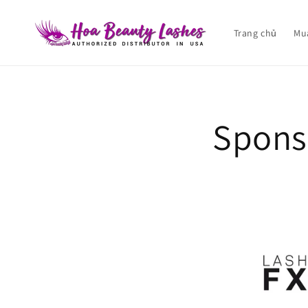
Chuyển
đến nội
dung
Trang chủ
Mu
Spons