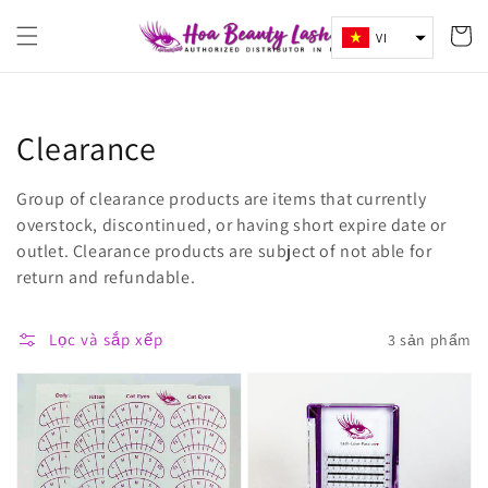
Chuyển
Giỏ
đến nội
VI
dung
hàng
Bộ
Clearance
sưu
Group of clearance products are items that currently
tập:
overstock, discontinued, or having short expire date or
outlet. Clearance products are subject of not able for
return and refundable.
Lọc và sắp xếp
3 sản phẩm