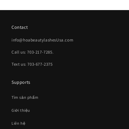
thường
Contact
info@hoabeautylashesUsa.com
Call us: 703-217-7285.
Text us: 703-677-2375
Supports
Tìm sản phẩm
Giới thiệu
Liên hệ