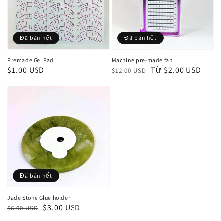
Đã bán hết
Đã bán hết
Premade Gel Pad
Machine pre-made fan
Giá
$1.00 USD
Giá
Giá
Từ $2.00 USD
$12.00 USD
thông
thông
bán
thường
thường
Đã bán hết
Jade Stone Glue holder
Giá
Giá
$3.00 USD
$6.00 USD
thông
bán