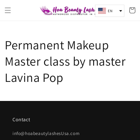
Skip to
content
Cart
EN
Permanent Makeup
Master class by master
Lavina Pop
Contact
info@hoabeautylashesUsa.com