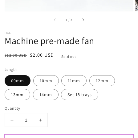
of
1
/
3
HBL
Machine pre-made fan
Regular
Sale
$2.00 USD
$12.00 USD
Sold out
price
price
Length
09mm
10mm
11mm
12mm
13mm
14mm
Set 18 trays
Quantity
Decrease
Increase
quantity
quantity
for
for