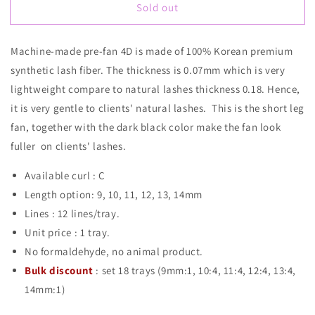
Sold out
Machine
Machine
pre-
pre-
made
made
Machine-made pre-fan 4D is made of 100% Korean premium
fan
fan
synthetic lash fiber. The thickness is 0.07mm which is very
lightweight compare to natural lashes thickness 0.18. Hence,
it is very gentle to clients' natural lashes. This is the short leg
fan, together with the dark black color make the fan look
fuller on clients' lashes.
Available curl : C
Length option: 9, 10, 11, 12, 13, 14mm
Lines : 12 lines/tray.
Unit price : 1 tray.
No formaldehyde, no animal product.
Bulk discount
: set 18 trays (9mm:1, 10:4, 11:4, 12:4, 13:4,
14mm:1)