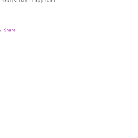
 Đơn vị bán : 1 hộp 10ml
Share