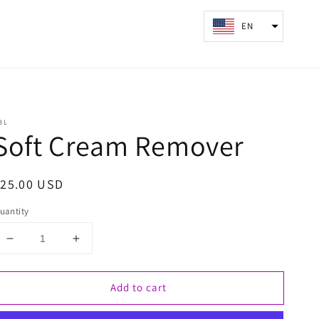
Log
EN
Cart
in
BL
Soft Cream Remover
egular
$25.00 USD
rice
uantity
Decrease
Increase
quantity
quantity
for
for
Add to cart
Soft
Soft
Cream
Cream