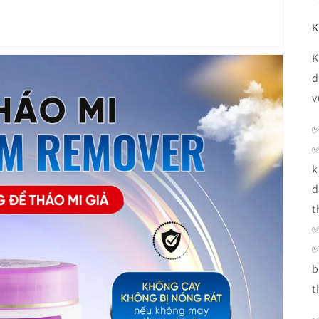
K
K
d
v
✅
✅
k
d
t
✅
✅
b
t