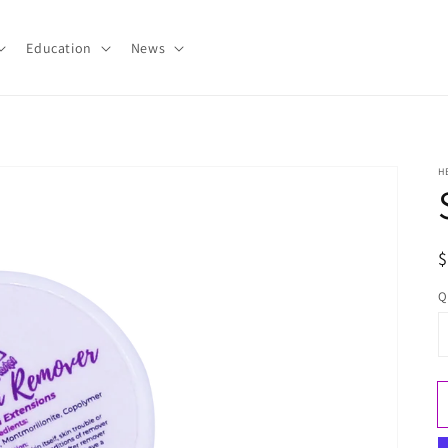
Education
News
H
R
p
Q