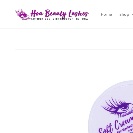
Skip to
content
Home
Shop
Skip to
product
information